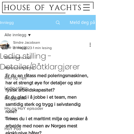
Meld deg på
Innlegg
Alle innlegg
Sindre Jacobsen
Alle innlegg
2. mai 2023
1 min lesing
Ledig stilling -
Månedens båt
Detailer/Båtklargjører
Markedsnyheter
Er du en råtass med poleringsmaskinen, 
Råd og Tips
har et strengt øye for detaljer og stor 
Ledig stilling
fysisk arbeidskapasitet?
Er du glad i å jobbe i et team, men 
Bloggposter
samtidig sterk og trygg i selvstendig 
Hiv og HoY episoder
rolle?
Tester
Trives du i et maritimt miljø og ønsker å 
arbeide med noen av Norges mest 
HoY Pod
eksklusive båter?