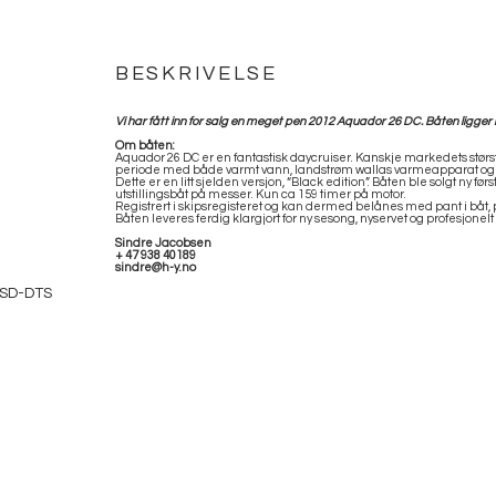
BESKRIVELSE
Vi har fått inn for salg en meget pen 2012 Aquador 26 DC. Båten ligger kla
Om båten:
Aquador 26 DC er en fantastisk daycruiser. Kanskje markedets største
periode med både varmt vann, landstrøm wallas varmeapparat og 
Dette er en litt sjelden versjon, “Black edition”. Båten ble solgt ny før
utstillingsbåt på messer. Kun ca 159 timer på motor.
Registrert i skipsregisteret og kan dermed belånes med pant i båt,
Båten leveres ferdig klargjort for ny sesong, nyservet og profesjonel
Sindre Jacobsen
+ 47 938 40189
sindre@h-y.no
QSD-DTS