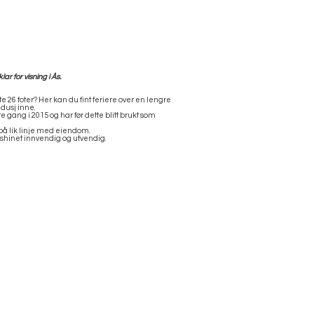
r for visning i Ås.
 26 foter? Her kan du fint feriere over en lengre
dusj inne.
ste gang i 2015 og har før dette blitt brukt som
 på lik linje med eiendom.
t shinet innvendig og utvendig.