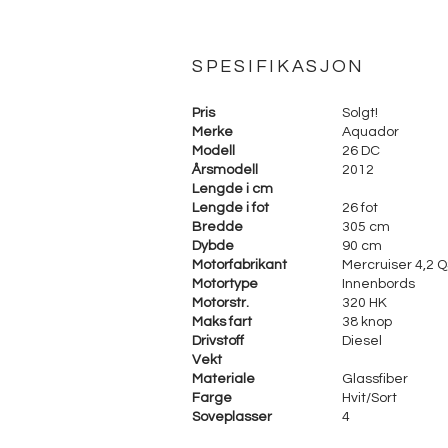
SPESIFIKASJON
Pris
Solgt!
Merke
Aquador
Modell
26 DC
Årsmodell
2012
Lengde i cm
Lengde i fot
26 fot
Bredde
305 cm
Dybde
90 cm
Motorfabrikant
Mercruiser 4,2 
Motortype
Innenbords
Motorstr.
320 HK
Maks fart
38 knop
Drivstoff
Diesel
Vekt
Materiale
Glassfiber
Farge
Hvit/Sort
Soveplasser
4