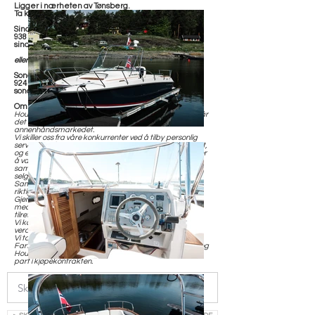
Ligger i nærheten av Tønsberg.
Ta kontakt for avtale om visning og mer informasjon:
Sindre Jacobsen
938 40 189
sindre@h-y.no
eller
Sondre Klungland
924 62 418
sondre@h-y.no
Om oss:
House of Yachts er din selvsagte samarbeidspartner når
det kommer til kjøp og salg av båt i
annenhåndsmarkedet.
Vi skiller oss fra våre konkurrenter ved å tilby personlig
service og rådgiving, bilder og video av ypperste kvalitet,
og en enkel og forutsigbar kostnadsmodell. Vårt fokus er
å være en markedsledende aktør og
samarbeidspartner, enten du er i markedet for å kjøpe,
selge, bytte eller chartre.
Sammen kartlegger vi dine behov og ønsker, og finner
riktig løsning for deg.
Gjennom et etablert internasjonalt nettverk kan vi bistå
med å fremskaffe de fleste båter for import, eller
tilrettelegge for ditt båthold i utlandet.
Vi kan bistå med frakt, forsikring, finansiering,
verdivurdering og verditakst.
Vi tar forbehold om eventuelle feil i salgsoppgaven.
Fartøyet selges “as is”. Kjøpet er regulert av kjøpsloven og
House of Yachts AS er kun mellomann og således ikke
part i kjøpekontrakten.