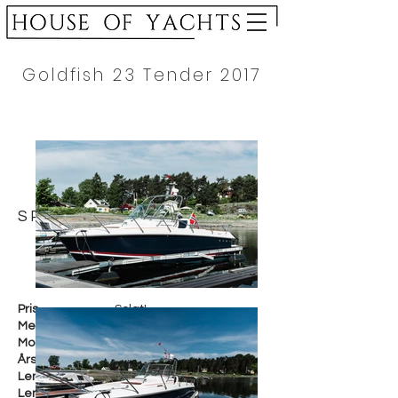
Goldfish 23 Tender 2017
SPESIFIKASJON
Pris
Solgt!
Merke
Goldfish
Modell
23 Tender
Årsmodell
2017
Lengde i cm
755 cm
Lengde i fot
25 fot