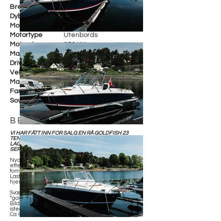
Bredde
240 cm
Dybde
70 cm
Motorfabrikant
Evinrude E-Tec G2 H.O
Motortype
Utenbords
Motorstr.
250 HK
Maks fart
59 knop
Drivstoff
Bensin
Vekt
1 265 KG
Materiale
Glassfiber
Farge
Hvit
Soveplasser
BESKRIVELSE
VI HAR FÅTT INN FOR SALG EN RÅ GOLDFISH 23
TENDER. BÅTEN ER MEGET VELHOLDT,
LAGRET INNENDØRS OG MED FULL
SERVICEHISTORIKK.
Nydelig båt med solide sjøegenskaper. Meget
ettertraket MKII variant. Godt utstyrt med bla. 12
tommers Simrad NSS EVO3, grip foam og trim tabs.
Last ned prospekt med utstyrsliste på våre
hjemmesider.
Svært pertentlig holdt båt, båten har vært servet ved
“goldfish autorisert” service verksted.
Bildene er tatt i 2017, båten har nå grå stoffputer
istedet.
Ca 440 timer på motoren.