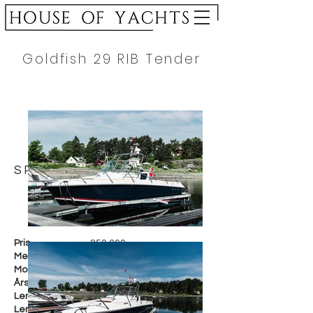
Goldfish 29 RIB Tender
SPESIFIKASJON
Pris
850.000,-
Merke
Goldfish
Modell
29 RIB Tender
Årsmodell
2011
Lengde i cm
890 cm
Lengde i fot
29 fot