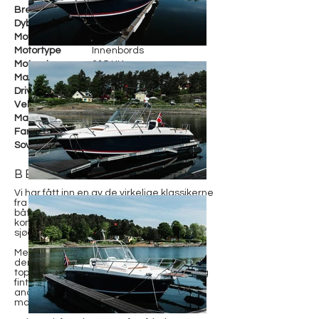
Bredde
273 cm
Dybde
Motorfabrikant
Yanmar
Motortype
Innenbords
Motorstr.
315 HK
Maks fart
ca 52 knop
Drivstoff
Diesel
Vekt
ca 1800 kg
Materiale
Glassfiber
Farge
Hvit/Grå
Soveplasser
BESKRIVELSE
Vi har fått inn en av de virkelige klassikerne
fra Goldfish – 29 RIB Tender. Dette er en
båt som har satt standarden for
kombinasjonen av rå ytelse,
sjøegenskaper og solid norsk kvalitet.
Med rundt 1400 timer på motoren leverer
den fortsatt imponerende kraft og en
toppfart godt over 50 knop. Den går utrolig
fint i sjøen, og gir en kjøreglede som få
andre båter i denne størrelsen kan
matche.