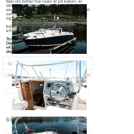
Selv om båten har noen år på baken, er
dette fortsatt en unik mulighet til å skaffe
seg mye båt for pengene. Her får du en båt
som både er morsom å kjøre, trygg i sjøen
og en klassiker i Goldfish-historien.
Båten ligger i Oslo og kan enkelt vises
etter avtale.
Ta kontakt med
Daniel Ruud
+47 479 61 918
daniel@h-y.no
> SKRIV INN EPOST OG LAST NED SALGSOPPGAVE SOM PDF
> SE ALLE BÅTER TIL SALGS
SEND FORESPØRSEL: