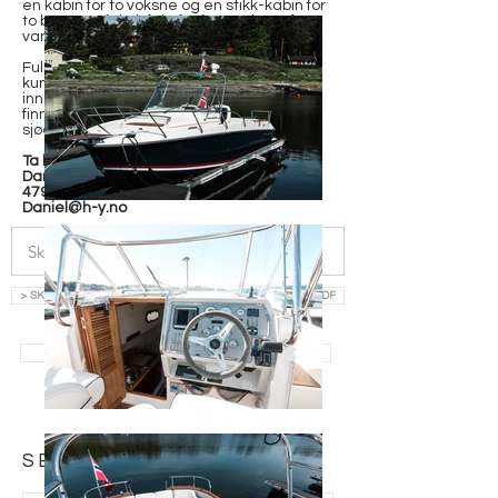
en kabin for to voksne og en stikk-kabin for
to barn. Perfekt både for fart og kos på
vannet.
Fullt utstyrt med alt Hydrolift tilbyr, service
kun utført hos Hydrolift og vinterlagret
innendørs. Dette er den råeste X-32 som
finnes, en unik mulighet til å eie et ikon på
sjøen. Må ses!
Ta kontakt for Visning
Daniel
479 61 918
Daniel@h-y.no
> SKRIV INN EPOST OG LAST NED SALGSOPPGAVE SOM PDF
> SE ALLE BÅTER TIL SALGS
SEND FORESPØRSEL: