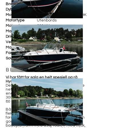
Bredde
254 cm
Dybde
Motorfabrikant
3 x Mercury Verado 300 HK
Motortype
Utenbords
Motorstr.
900 HK
Maks fart
ca. 80 knop
Drivstoff
Bensin
Vekt
ca. 3000 KG
Materiale
Glassfiber
Farge
Hvit
Soveplasser
BESKRIVELSE
Vi har fått for salg en helt spesiell og rå
Hydrolift X-32S R
Dette er båten Hydrolift selv bruker på sine
nettsider og i YouTube-videoer. Den
eneste i verden med 3 x Mercury Verado
300 hk, totalt 900 HK, og toppfart på rundt
80 knop.
Båten kombinerer ekstrem ytelse med
fleksible sosiale løsninger. Stor solseng
foran og bak, åpen cockpit med plass til en
god gjeng rundt bordet, stor
badeplattform med dusj, toalett med vask,