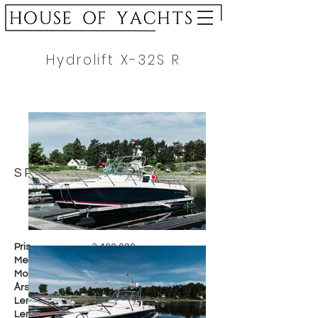
Hydrolift X-32S R
SPESIFIKASJON
Pris
3.400.000
,-
Merke
Hydrolift
Modell
X-32S-R
Årsmodell
2021
Lengde i cm
960 cm
Lengde i fot
32 fot