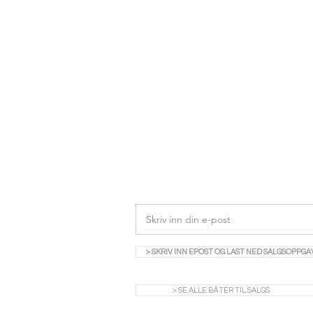
> SKRIV INN EPOST OG LAST NED SALGSOPPGA
> SE ALLE BÅTER TIL SALGS