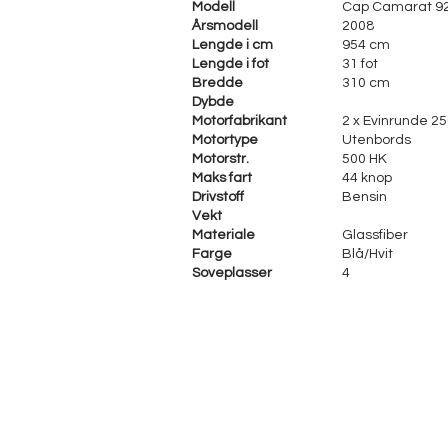
Modell
Cap Camarat 9
Årsmodell
2008
Lengde i cm
954 cm
Lengde i fot
31 fot
Bredde
310 cm
Dybde
Motorfabrikant
2 x Evinrunde 2
Motortype
Utenbords
Motorstr.
500 HK
Maks fart
44 knop
Drivstoff
Bensin
Vekt
Materiale
Glassfiber
Farge
Blå/Hvit
Soveplasser
4