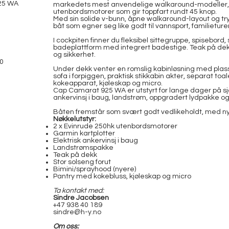
25 WA
markedets mest anvendelige walkaround-modeller, h
utenbordsmotorer som gir toppfart rundt 45 knop.
Med sin solide v-bunn, åpne walkaround-layout og tr
båt som egner seg like godt til vannsport, familieturer
I cockpiten finner du fleksibel sittegruppe, spisebord, 
badeplattform med integrert badestige. Teak på dekk
og sikkerhet.
50
Under dekk venter en romslig kabinløsning med plass 
sofa i forpiggen, praktisk stikkabin akter, separat t
kokeapparat, kjøleskap og micro.
Cap Camarat 925 WA er utstyrt for lange dager på sjø
ankervinsj i baug, landstrøm, oppgradert lydpakke og
Båten fremstår som svært godt vedlikeholdt, med ny
Nøkkelutstyr:
2 x Evinrude 250hk utenbordsmotorer
Garmin kartplotter
Elektrisk ankervinsj i baug
Landstrømspakke
Teak på dekk
Stor solseng forut
Bimini/sprayhood (nyere)
Pantry med kokebluss, kjøleskap og micro
Ta kontakt med:
Sindre Jacobsen
+47 938 40 189
sindre@h-y.no
Om oss: