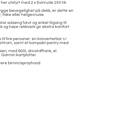
er utstyrt med 2 x Evinrude 250 hk
ygge bevegelighet på dekk, er dette en
, fiske eller helgecruise.
stor solseng forut og enkel tilgang til
 og høye rekkverk gir ekstra komfort
til fire personer: en konverterbar U-
oalettrom, samt et kompakt pantry med
en, med 600L drivstofftank, el.
 Garmin kartplotter.
ere bimini/sprayhood.