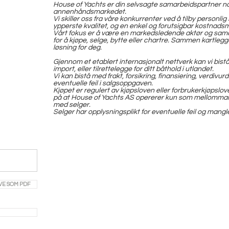
House of Yachts er din selvsagte samarbeidspartner når
annenhåndsmarkedet.
Vi skiller oss fra våre konkurrenter ved å tilby personlig
ypperste kvalitet, og en enkel og forutsigbar kostnadsm
Vårt fokus er å være en markedsledende aktør og sama
for å kjøpe, selge, bytte eller chartre. Sammen kartlegge
løsning for deg.
Gjennom et etablert internasjonalt nettverk kan vi bistå
import, eller tilrettelegge for ditt båthold i utlandet.
Vi kan bistå med frakt, forsikring, finansiering, verdivur
eventuelle feil i salgsoppgaven.
Kjøpet er regulert av kjøpsloven eller forbrukerkjøpslo
på at House of Yachts AS opererer kun som mellommann 
med selger.
Selger har opplysningsplikt for eventuelle feil og mangl
VE SOM PDF