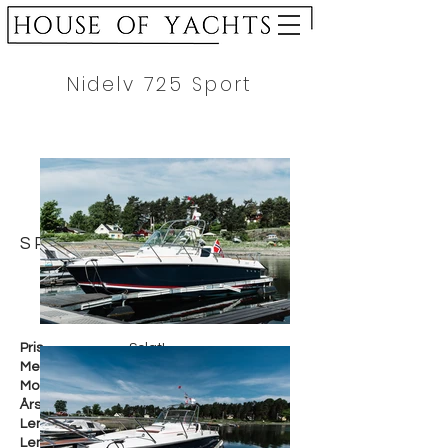
Nidelv 725 Sport
SPESIFIKASJON
Pris
Solgt!
Merke
Nidelv
Modell
725 Sport
Årsmodell
2009
Lengde i cm
735 cm
Lengde i fot
24 fot