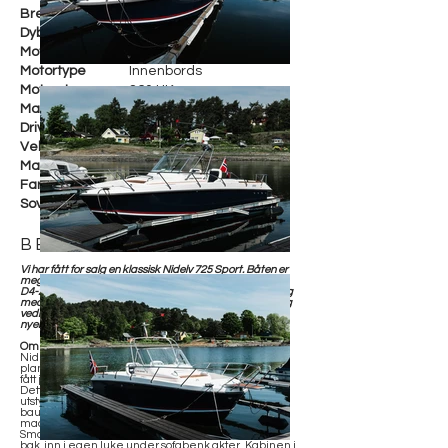
Bredde
249 cm
Dybde
90 cm
Motorfabrikant
Volvo Penta D4-260
Motortype
Innenbords
Motorstr.
260 HK
Maks fart
40 knop
Drivstoff
Diesel
Vekt
2 600 kg
Materiale
Glassfiber
Farge
Hvit/Grå
Soveplasser
2
BESKRIVELSE
Vi har fått for salg en klassisk Nidelv 725 Sport. Båten er
meget godt utstyrt, og fint motorisert med Volvo Penta
D4-260. Toppfart på 40 knop, og behagelig manøvrering
med elektronisk gass/gir-kontroll av DPH drevet. Jevnlig
vedlikeholdt og lagret innendørs. Ny kalesje 2020, samt
nyere keramisk koketopp.
Om båten:
Nidelv 725 er en kjempefin daycruiser med sosial
planløsning. Teknisk er båten veldig bra, motor har
fått jevnlig service og har få timer på telleren.
Dette er jubileumsutgaven og den er i tillegg godt
utstyrt med bla. ankervinsj akter, trimflaps og
baugpropell. Bordet akter kan felles ned og
madrasser legges i for stor solseng.
Smart løsning på kalesje som enkelt felles ned og
bak, inn i egen luke under sofabenk akter. Kabinen i