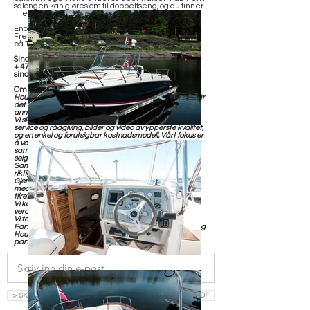
salongen kan gjøres om til dobbeltseng, og du finner i
tillegg eget toalettrom bak lukket dør.
Enormt mye båt på kun 24 fot.
Fremstår nå som sesongsklar, visninger etter avtale
på Tjøme.
Sindre Jacobsen
+
47 938 40189
sindre@h-y.no
Om oss:
House of Yachts er din selvsagte samarbeidspartner når
det kommer til kjøp og salg av båt i
annenhåndsmarkedet.
Vi skiller oss fra våre konkurrenter ved å tilby personlig
service og rådgiving, bilder og video av ypperste kvalitet,
og en enkel og forutsigbar kostnadsmodell. Vårt fokus er
å være en markedsledende aktør og
samarbeidspartner, enten du er i markedet for å kjøpe,
selge, bytte eller chartre.
Sammen kartlegger vi dine behov og ønsker, og finner
riktig løsning for deg.
Gjennom et etablert internasjonalt nettverk kan vi bistå
med å fremskaffe de fleste båter for import, eller
tilrettelegge for ditt båthold i utlandet.
Vi kan bistå med frakt, forsikring, finansiering,
verdivurdering og verditakst.
Vi tar forbehold om eventuelle feil i salgsoppgaven.
Fartøyet selges “as is”. Kjøpet er regulert av kjøpsloven og
House of Yachts AS er kun mellomann og således ikke
part i kjøpekontrakten.
> SKRIV INN EPOST OG LAST NED SALGSOPPGAVE SOM PDF