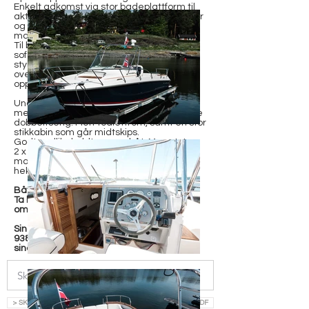
Enkelt adkomst via stor badeplattform til
akterdekket. Her har du god plass til stoler
og bord. Videre inn i cockpit gjennom en
massiv og flott skyvedør.
Til babord i cokcpit finner du en flott
sofagruppe med tilhørende bord, til
styrbord ligger byssa. Førerposisjonen er
oversiktlig og godt utstyrt med bla. nyere,
oppgradert navigasjonsutstyr.
Under dekk finner du en romslig salong
med bord, som enkelt felles ned for å lage
dobbeltseng. Flott toalettrom, samt en stor
stikkabin som går midtskips.
Godt vedlikeholdt og pen båt. Mye utstyr.
2 x Volvo Penta D4-260 motorer. Enkel
manøvrering med både baug og
hekkthruster.
Båten ligger klar for visning i Trondheim.
Ta kontakt for mer informasjon og avtale
om visning:
Sindre Jacobsen
938 40 189
sindre@h-y.no
> SKRIV INN EPOST OG LAST NED SALGSOPPGAVE SOM PDF