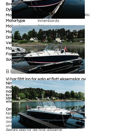
Bredde
350 cm
Dybde
Motorfabrikant
2 x Volvo Penta D4-260 DPH
Motortype
Innenbords
Motorstr.
520 HK
Maks fart
38 knop
Drivstoff
Diesel
Vekt
5 800 kg
Materiale
Glassfiber
Farge
Blå/Hvit
Soveplasser
4
BESKRIVELSE
Vi har fått inn for salg et flott eksemplar av
Nimbus 35 Nova HT fra 2005. Godt utstyrt
modell, med bla. oppgradert
navigasjonsutstyr.
Båten selges ferdig klargjort
for ny sesong. Ligger for tiden i Trondheim, men
båten er ventet til Oslo i slutten av Juni. Frakt kan
ellers ordnes ved behov.
Om båten:
Nimbus 35 Nova HT er en meget romslig
walkaround-båt med hardtop. Stor kalesje
over akterdekket skaper masse plass
under tak i dårlig vær, noe som enkelt
åpnes opp for de fine dagene.