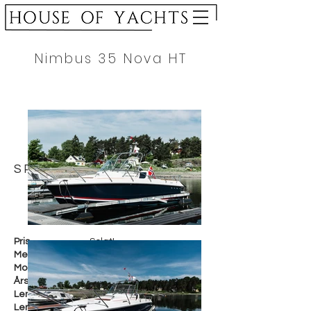
Nimbus 35 Nova HT
SPESIFIKASJON
Pris
Solgt!
Merke
Nimbus
Modell
35 Nova HT
Årsmodell
2005
Lengde i cm
1145 cm
Lengde i fot
38 fot