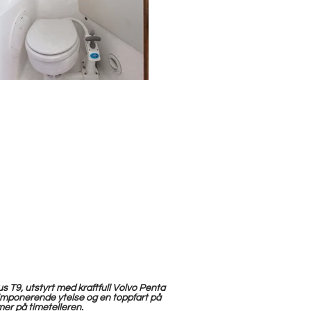
s T9, utstyrt med kraftfull Volvo Penta
imponerende ytelse og en toppfart på
mer på timetelleren.