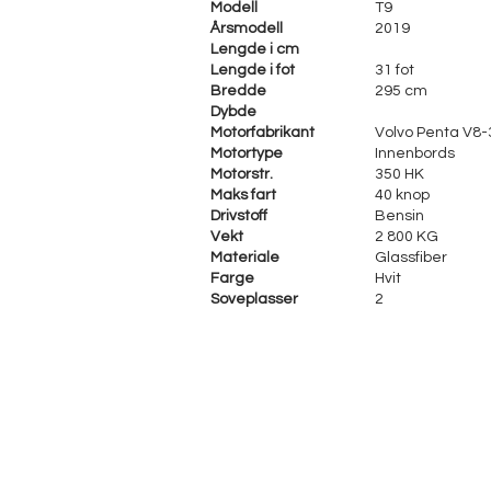
Modell
T9
Årsmodell
2019
Lengde i cm
Lengde i fot
31 fot
Bredde
295 cm
Dybde
Motorfabrikant
Volvo Penta V8-
Motortype
Innenbords
Motorstr.
350 HK
Maks fart
40 knop
Drivstoff
Bensin
Vekt
2 800 KG
Materiale
Glassfiber
Farge
Hvit
Soveplasser
2