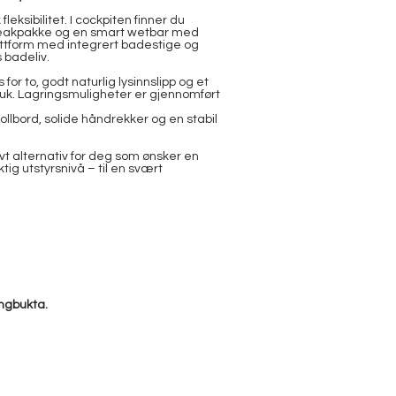
eksibilitet. I cockpiten finner du
ll teakpakke og en smart wetbar med
attform med integrert badestige og
 badeliv.
or to, godt naturlig lysinnslipp og et
bruk. Lagringsmuligheter er gjennomført
dollbord, solide håndrekker og en stabil
ivt alternativ for deg som ønsker en
g utstyrsnivå – til en svært
angbukta.