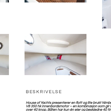
BESKRIVELSE
House of Yachts presenterer en flott og lite brukt Nimbu
V8 350 hk innenbordsmotor – en kombinasjon som gir 
over 40 knop. Båten har kun én eier og beskjedne 40 ti