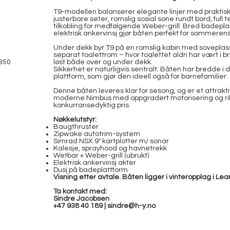
T9-modellen balanserer elegante linjer med praktisk fl
justerbare seter, romslig sosial sone rundt bord, fu
tilkobling for medfølgende Weber-grill. Bred badepl
elektrisk ankervinsj gjør båten perfekt for sommerens
Under dekk byr T9 på en romslig kabin med soveplass f
separat toalettrom – hvor toalettet aldri har vært i 
350
løst både over og under dekk.
Sikkerhet er naturligvis sentralt: Båten har bredde i 
plattform, som gjør den ideell også for barnefamilier.
Denne båten leveres klar for sesong, og er et attrakt
moderne Nimbus med oppgradert motorisering og rikti
konkurransedyktig pris.
Nøkkelutstyr:
Baugthruster
Zipwake autotrim-system
Simrad NSX 9" kartplotter m/ sonar
Kalesje, sprayhood og havnetrekk
Wetbar + Weber-grill (ubrukt)
Elektrisk ankervinsj akter
Dusj på badeplattform
Visning etter avtale. Båten ligger i vinteropplag i Le
Ta kontakt med:
Sindre Jacobsen
+47 938 40 189 |
sindre@h-y.no