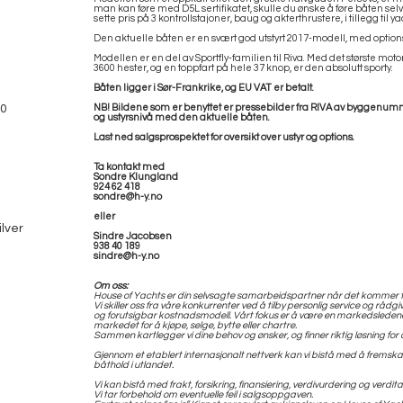
man kan føre med D5L sertifikatet, skulle du ønske å føre båten selv.
sette pris på 3 kontrollstajoner, baug og akterthrustere, i tillegg til ya
Den aktuelle båten er en svært god utstyrt 2017-modell, med options 
Modellen er en del av Sportfly-familien til Riva. Med det største mo
3600 hester, og en toppfart på hele 37 knop, er den absolutt sporty.
Båten ligger i Sør-Frankrike, og EU VAT er betalt.
00
NB! Bildene som er benyttet er pressebilder fra RIVA av byggenumm
og ustyrsnivå med den aktuelle båten.
Last ned salgsprospektet for oversikt over ustyr og options.
Ta kontakt med
Sondre Klungland
924 62 418
sondre@h-y.no
eller
ilver
Sindre Jacobsen
938 40 189
sindre@h-y.no
Om oss:
House of Yachts er din selvsagte samarbeidspartner når det kommer t
Vi skiller oss fra våre konkurrenter ved å tilby personlig service og rådgi
og forutsigbar kostnadsmodell. Vårt fokus er å være en markedsleden
markedet for å kjøpe, selge, bytte eller chartre.
Sammen kartlegger vi dine behov og ønsker, og finner riktig løsning for 
Gjennom et etablert internasjonalt nettverk kan vi bistå med å fremskaffe 
båthold i utlandet.
Vi kan bistå med frakt, forsikring, finansiering, verdivurdering og verdita
Vi tar forbehold om eventuelle feil i salgsoppgaven.