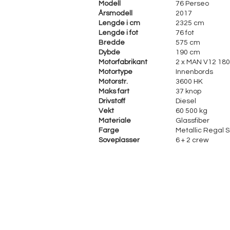
Modell
76 Perseo
Årsmodell
2017
Lengde i cm
2325 cm
Lengde i fot
76 fot
Bredde
575 cm
Dybde
190 cm
Motorfabrikant
2 x MAN V12 18
Motortype
Innenbords
Motorstr.
3600 HK
Maks fart
37 knop
Drivstoff
Diesel
Vekt
60 500 kg
Materiale
Glassfiber
Farge
Metallic Regal S
Soveplasser
6 + 2 crew