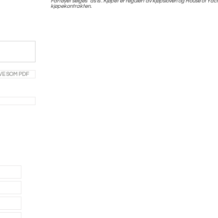
Fartøyet selges “as is”. Kjøpet er regulert av kjøpsloven og House of Ya
kjøpekontrakten.
VE SOM PDF