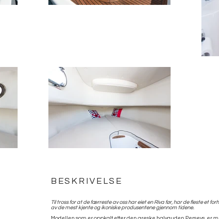
BESKRIVELSE
Til tross for at de færreste av oss har eiet en Riva før, har de fleste et fo
av de mest kjente og ikoniske produsentene gjennom tidene.
Modellen som er oppkalt etter den greske halvguden Persevs, er med