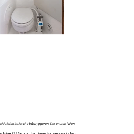
rhold til den italienske båtbyggeren. Det er uten tvil en
 sine 23,25 meter, trygt innenfor grensen for hva