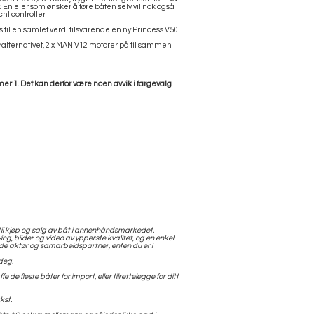
 En eier som ønsker å føre båten selv vil nok også
cht controller.
til en samlet verdi tilsvarende en ny Princess V50.
toralternativet, 2 x MAN V12 motorer på til sammen
er 1. Det kan derfor være noen avvik i fargevalg
il kjøp og salg av båt i annenhåndsmarkedet.
ving, bilder og video av ypperste kvalitet, og en enkel
de aktør og samarbeidspartner, enten du er i
deg.
de fleste båter for import, eller tilrettelegge for ditt
kst.