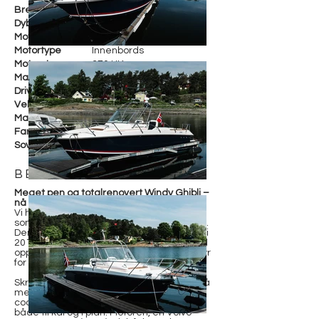
Bredde
270 cm
Dybde
Motorfabrikant
Volvo Penta D6-370
Motortype
Innenbords
Motorstr.
370 HK
Maks fart
41 knop
Drivstoff
Diesel
Vekt
ca. 2 600 KG
Materiale
Glassfiber
Farge
Hvit / Grå Metallic
Soveplasser
BESKRIVELSE
Meget pen og totalrenovert Windy Ghibli –
nå til salgs!
Vi har fått inn en sjelden mulighet for den
som ønsker en klassisk Windy i topp stand.
Denne Ghiblien fra 2001 ble totalrenovert i
2019, og fremstår med nydelig finish, solid
oppgraderingsarbeid og rikelig med utstyr
for komfort og brukervennlighet.
Skroget er profesjonelt lakkert i en dyp grå
metallic og behandlet med keramisk
coating – båten gir et eksklusivt inntrykk
både til kai og i plan. Motoren, en Volvo