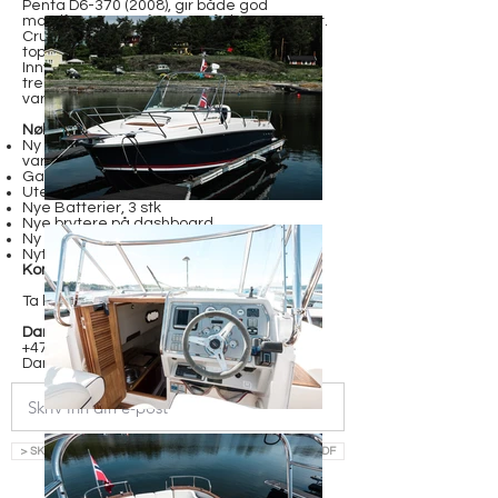
Penta D6-370 (2008), gir både god
marsjfart og toppfart, og går jevnt og pent.
Cruisefart ligger på ca. 36–37 knop, med
toppfart rundt 41 knop.
Innvendig er båten oppgradert med nye
trekk, moderne elektrisk anlegg, varme,
varmtvann og mye mer.
Nøkkelutstyr:
Ny Webasto 5,5 kw, digital styring, 4
varmedyser ute og 1 i lugar
Garmin kartplotter
Utedusj
Nye Batterier, 3 stk
Nye brytere på dashboard
Ny havnekalesje
Nytt digitalt trimflaps panel
Komplett utstyrsliste finner du på
Ta kontakt for avtale om visning:
Daniel Ruud
+47 479 61 918
Daniel@h-y.no
> SKRIV INN EPOST OG LAST NED SALGSOPPGAVE SOM PDF