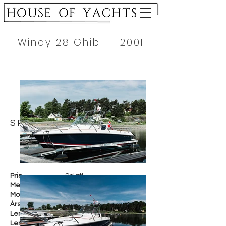
Windy 28 Ghibli - 2001
SPESIFIKASJON
Pris
Solgt!
Merke
Windy
Modell
28 Ghibli
Årsmodell
2001
Lengde i cm
845 cm
Lengde i fot
28 fot