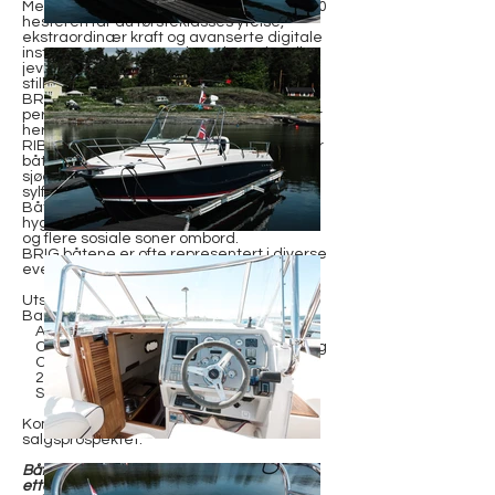
Med den helt nye Mercury Verado V10 350
hesteren får du førsteklasses ytelse,
ekstraordinær kraft og avanserte digitale
instrumenter. Motoren har eksepsjonell
jevn gange og er i tillegg svært
stillegående.
BRIG Eagle 8 Hankø Edition er en high
performance RIB rigget og montert lokalt
her i Norge. BRIG er den mestselgende
RIB-produsenten i Europa og dette bærer
båtene preg av. Svært gode
sjøegenskaper, gode løsninger og et
sylfrekt design er blandt nøkkelordene.
Båten fungerer også ypperlig som en
hyggelig familiecruiser med god komfort
og flere sosiale soner ombord.
BRIG båtene er ofte representert i diverse
eventrace og poker runs.
Utstyr verdt å nevne:
Baugpropell
Ankervinsj
Comfort; Kjøleskap, Dusj, Toalett, Solseng
Oppgradert Gussi ratt
2 x 9” Kartplotter
Stor JL Premium Audio stereopakke
Komplett utstyrsliste finner du nederst i
salgsprospektet.
Båten ligger nå i vinteropplag og vises kun
etter avtale med megler.