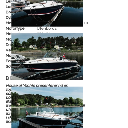
Lengde i cm
800 cm
Lengde i fot
26 fot
Bredde
290 cm
Dybde
Motorfabrikant
Mercury Verado 350 XL V10
Motortype
Utenbords
Motorstr.
350 HK
Maks fart
Drivstoff
Bensin
Vekt
Materiale
Glassfiber
Farge
Sort
Soveplasser
BESKRIVELSE
House of Yachts presenterer nå en
topputstyrt Brig Eagle 8 Hankø Edition for
salg! Stod utstilt som showpiece under
båtmessen på Aker Brygge høsten 2023.
Båten ble levert under sesongen 2023 og
fremstår omtrent som ny. Hun er svært godt
utsyrt, og har en fantastisk spec i helt rett
farger; Sort/Sort/Sort. Båten er registrert
i skipsregisteret og vi kan dermed tilby
finansiering med pant i båt.