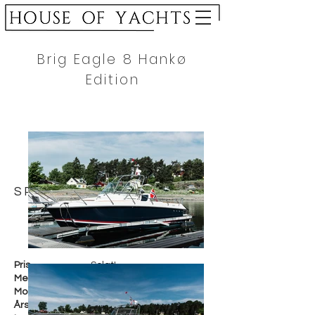
Brig Eagle 8 Hankø
Edition
SPESIFIKASJON
Pris
Solgt!
Merke
Brig
Modell
E8H
Årsmodell
2023