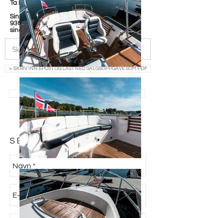
Ta kontakt med:
Sindre Jacobsen
938 40 189
sindre@h-y.no
> SKRIV INN EPOST OG LAST NED SALGSOPPGAVE SOM PDF
> SE ALLE BÅTER TIL SALGS
SEND FORESPØRSEL: