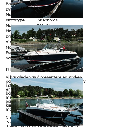
Bredde
255 cm
Dybde
Motorfabrikant
2 x Mercruiser 350 V8
Motortype
Innenbords
Motorstr.
700 HK
Maks fart
60 knop
Drivstoff
Bensin
Vekt
3 500 KG
Materiale
Glassfiber
Farge
Ocean Green
Soveplasser
4
BESKRIVELSE
Vi har gleden av å presentere en strøken
og velutstyrt Cormate Chase 35 – levert ny
i 2023 og nå tilgjengelig for ny eier. Dette
er toppmodellen i Cormate-serien, og en
båt som kombinerer offshoreracing-DNA
med gjennomført komfort og design i
særklasse. Båten fremstår nær ny, med
kun ca. 75 timer på motorene og
motorgaranti frem til juni 2028.
Chase 35 er utviklet med klare
racinggener og 4:1-skrogforhold for
maksimal ytelse og presisjon i sjøen. Her