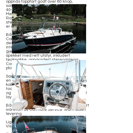
oppnås toppfart godt over 60 knop,
samtidig som båten cruiser komfortabelt i
40–50 knop. Twininstallasjonen med to
MerCruiser V8 350 hk motorer, Zero Effort
Racing-kontroller og det patenterte
steppede skroget gir en kjørefølelse som
er vanskelig å matche i denne klassen.
Båten leveres i den karakteristiske
Cormate Ocean Green fargen – et
designgrep som sammen med Off-White
interiør gir båten et eksklusivt og lett
gjenkjennelig uttrykk på sjøen. Den er
spekket med rett utstyr, inkludert
teakpakke, oppgradert stereoanlegg,
CoastKey-system og dobbel Simrad-
plotter.
Samtidig er Chase 35 langt mer enn bare
en daycruiser: Under dekk finner du en lys
kabin med overnattingsplass og eget
toalettrom. Ute har båten både dusj, vask
og pantry – alt pakket inn i en gjennomført
layout med høy finish.
Båten er levert ny fra Cormate og har vært
ivaretatt av Cormate Service Team siden
levering.
Ligger klar for visning i innendørs opplag.
Visning kun etter avtale.