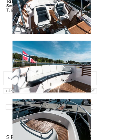
Ta kontakt med
Sindre Jacobsen
T.
938 40 189
> SKRIV INN EPOST OG LAST NED SALGSOPPGAVE SOM PDF
> SE ALLE BÅTER TIL SALGS
SEND FORESPØRSEL: