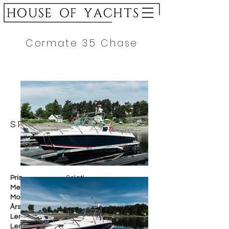
Cormate 35 Chase
SPESIFIKASJON
Pris
Solgt!
Merke
Cormate
Modell
35 Chase
Årsmodell
2023
Lengde i cm
1067 cm
Lengde i fot
35 fot