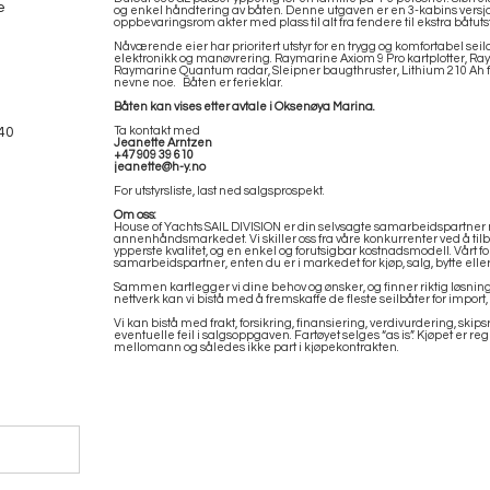
e
og enkel håndtering av båten. Denne utgaven er en 3-kabins versjon, 
oppbevaringsrom akter med plass til alt fra fendere til ekstra båtuts
Nåværende eier har prioritert utstyr for en trygg og komfortabel se
elektronikk og manøvrering. Raymarine Axiom 9 Pro kartplotter, R
Raymarine Quantum radar, Sleipner baugthruster, Lithium 210 Ah for
nevne noe. Båten er ferieklar.
Båten kan vises etter avtale i Oksenøya Marina.
40
Ta kontakt med
Jeanette Arntzen
+47 909 39 610
jeanette@h-y.no
For utstyrsliste, last ned salgsprospekt.
Om oss:
House of Yachts SAIL DIVISION er din selvsagte samarbeidspartner nå
annenhåndsmarkedet. Vi skiller oss fra våre konkurrenter ved å tilby
ypperste kvalitet, og en enkel og forutsigbar kostnadsmodell. Vårt
samarbeidspartner, enten du er i markedet for kjøp, salg, bytte elle
Sammen kartlegger vi dine behov og ønsker, og finner riktig løsning
nettverk kan vi bistå med å fremskaffe de fleste seilbåter for import, e
Vi kan bistå med frakt, forsikring, finansiering, verdivurdering, skip
eventuelle feil i salgsoppgaven. Fartøyet selges “as is”. Kjøpet er r
mellomann og således ikke part i kjøpekontrakten.