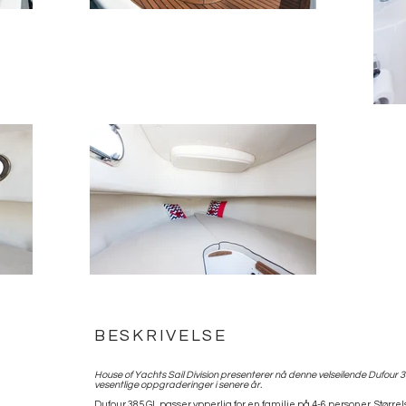
BESKRIVELSE
House of Yachts Sail Division presenterer nå denne velseilende Dufour 3
vesentlige oppgraderinger i senere år.
Dufour 385 GL passer ypperlig for en familie på 4-6 personer. Størr