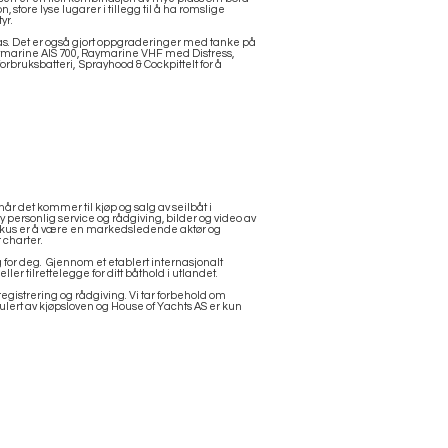
store lyse lugarer i tillegg til å ha romslige
tyr.
ilas. Det er også gjort oppgraderinger med tanke på
aymarine AIS 700, Raymarine VHF med Distress,
bruksbatteri, Sprayhood & Cockpittelt for å
r det kommer til kjøp og salg av seilbåt i
 personlig service og rådgiving, bilder og video av
 fokus er å være en markedsledende aktør og
r charter.
 for deg. Gjennom et etablert internasjonalt
ller tilrettelegge for ditt båthold i utlandet.
sregistrering og rådgiving. Vi tar forbehold om
egulert av kjøpsloven og House of Yachts AS er kun