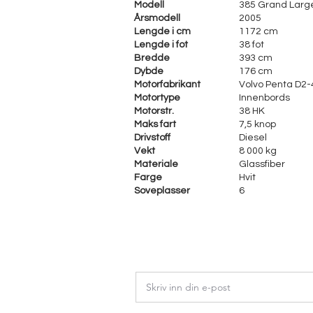
Modell
385 Grand Larg
Årsmodell
2005
Lengde i cm
1172 cm
Lengde i fot
38 fot
Bredde
393 cm
Dybde
176 cm
Motorfabrikant
Volvo Penta D2-
Motortype
Innenbords
Motorstr.
38 HK
Maks fart
7,5 knop
Drivstoff
Diesel
Vekt
8 000 kg
Materiale
Glassfiber
Farge
Hvit
Soveplasser
6