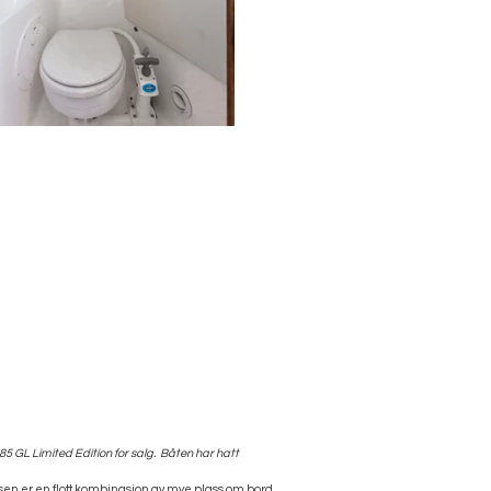
85 GL Limited Edition for salg. Båten har hatt
elsen er en flott kombinasjon av mye plass om bord