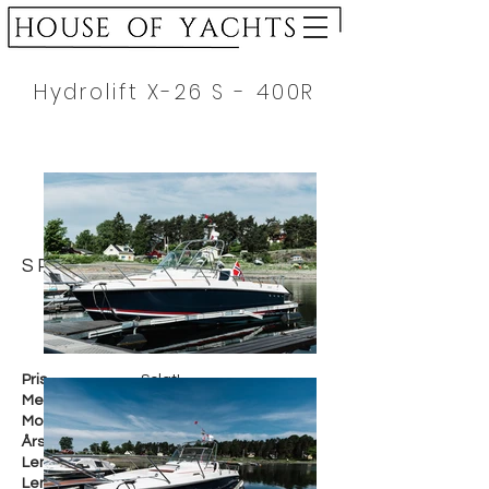
Hydrolift X-26 S - 400R
SPESIFIKASJON
Pris
Solgt!
Merke
Hydrolift
Modell
X-26S
Årsmodell
2020
Lengde i cm
Lengde i fot
26 fot