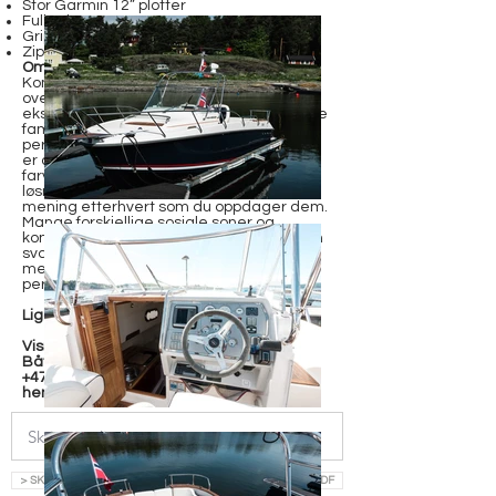
Stor Garmin 12” plotter
Fullt Niroxx putesett
Gripfoam på dørken
Zipwake Trimtabs
Om båten:
Kombinasjonen av skjærgårdsjeep og
overnattingsmuligheter gjør båten
ekstremt allsidig. Her treffer Hydrolift både
familien på tur og de som setter
performance først i samme pakke. Båten
er åpenbart bygget for bruk i nordiske
farvann. Her er det så mange gode, små
løsninger ombord som gir fullstendig
mening etterhvert som du oppdager dem.
Mange forskjellige sosiale soner og
konvertible seteløsninger som gjør bruken
svært versatil, være seg en hyggelig dag
med solbading, fisketur eller bare ren
performance-kjøring.
Ligger i vannet i Oslo - Bygdøy
Visning kun etter avtale - Kontakt
Båtmegler Henrik Bratz
+47 47875838
henrik@h-y.no
> SKRIV INN EPOST OG LAST NED SALGSOPPGAVE SOM PDF