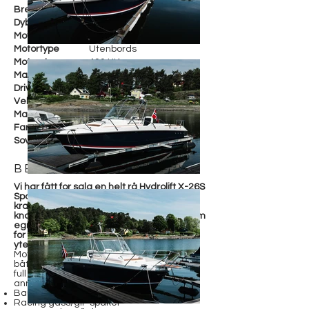
Bredde
245 cm
Dybde
Motorfabrikant
Mercury 400R
Motortype
Utenbords
Motorstr.
400 HK
Maks fart
60 knop
Drivstoff
Bensin
Vekt
1900 KG
Materiale
Glassfiber
Farge
Spesiallakk fra Porsche
Soveplasser
BESKRIVELSE
Vi har fått for salg en helt rå Hydrolift X-26S
Sportcruiser. Med den stillegående og
kraftige Mercury 400R motoren får du 60
knop, og masse båtglede!
Nydelig båt som
egner seg like godt som familiecruiser og
for fartsentusiasten med ønske om rå
ytelse.
Motoren har ca. 110 timer på telleren,
båten er lagret innendørs hvert år og har
full servicehistorikk. Utstyrt med blant
annet:
Baugpropell
Racing gass/gir-spaker