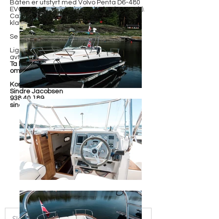
Båten er utstyrt med Volvo Penta D6-480
EVC, reverse “V”shaft (strak aksel og v-gir).
Ca. 250 timer på telleren. Svært pen båt,
klar for umiddelbar overtagelse.
Se full utstyrsliste i prospektet.
Ligger på sjøen i Oslo, visning kun etter
avtale.
Ta kontakt for mer informasjon, og avtale
om visning.
Kontakt:
Sindre Jacobsen
938 40 189
sindre@h-y.no