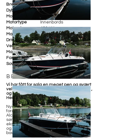
Bredde
349 cm
Dybde
Motorfabrikant
Volvo Penta D6-480
Motortype
Innenbords
Motorstr.
480 HK
Maks fart
29 knop
Drivstoff
Diesel
Vekt
7 700kg
Materiale
Glassfiber
Farge
Hvit
Soveplasser
BESKRIVELSE
Vi har fått for salg en meget pen og svært
velutstyrt Marex 360CC. Båten er fra 2021,
og har knapt tre sesonger under kjølen.
Her får du virkelig "ny" båt til brukt pris.
Nydelig, full teakpakke og solseng på
fordekk. Putene ombord er i Dark Grey
Alcantara, med hvit diamond-stitching på
sømmene. Godt utstyrt modell, av
ekstatustyr nevner vi bla: ankervinsj foran
og bak, “ryggekamera”, dobbel plotter,
baug og hekk-thruster etc.