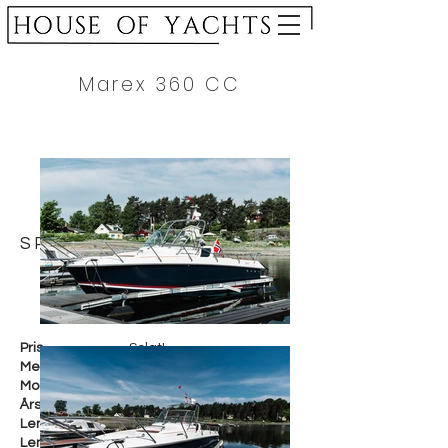
Marex 360 CC
SPESIFIKASJON
Pris
Solgt!
Merke
Marex
Modell
360 CC
Årsmodell
2021
Lengde i cm
1149 cm
Lengde i fot
36 fot