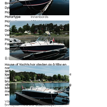
Bredde
Dybde
Motorfabrikant
Volvo D3-1501-F
Motortype
Innenbords
Motorstr.
150 HK
Maks fart
20 knop
Drivstoff
Diesel
Vekt
4000 kg
Materiale
Glassfiber
Farge
Hvit
Soveplasser
5
BESKRIVELSE
House of Yachts har gleden av å tilby en
norsk klassiker i god bruksstand! Sandvik
945 er håndlaget i Horten, og
kjennetegnes av robust kvalitet og komfort
i allslags vær. Båtene er meget
brukervennlige og lette å håndtere, med
alle nødvendige fasiliteter for et behagelig
båtliv. I halvplan får du god rekkevidde, og
med hardtop er det sjelden været setter
en stopper for hyggen.
Vårt eksemplar er bygget i 2012, og har et
fint layout med stor dobbeltkøye i