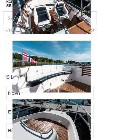
kontakt med Henrik Bratz på telefon
47 87
58 38
for visning.
> SKRIV INN EPOST OG LAST NED SALGSOPPGAVE SOM PDF
> SE ALLE BÅTER TIL SALGS
SEND FORESPØRSEL: