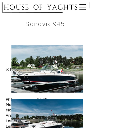
Sandvik 945
SPESIFIKASJON
Pris
Solgt!
Merke
Sandvik
Modell
945
Årsmodell
2012
Lengde i cm
Lengde i fot
34 fot