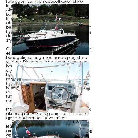
forpiggen, samt en dobbeltkøye i stikk-
lugaren under salongen.
Akter på båten er det en stor og fin
badeplattform, med anker, ankervinsj og
kjettingkasse, samt en solid port inn til
akterdekket/aktersalongen. Romslige
benker og god plass gjør akterdekket til et
hyggelig og fleksibelt oppholdsområde, og
du finner en enkel styreposisjon på
styrbord side.
Gjennom skyvedøren finner du det som vel
er båtens høydepunkt; en lys og meget
behagelig salong, med hardtop og store
vinduer. På babord side finner du sofa og
bord med plass til 4-6 personer, og til
styrbord har du en flott kapteinstol samt
bysse. Det er gjennomtenkte løsninger, og
resultatet et er en meget sosial og
hyggelig turbåt.
Ned trappa finner du forpigg, stikklugar og
et fint bad med toalett og vask. Det er
funksjonelt og rent, og ny eier kan enkelt
sette sitt eget preg på estetikken.
Motoren er en Volvo D3-1501-F, med strak
aksel og ror. Enkelt og billig i drift. Thruster
gjør manøvrering i havn enkelt.
Båten er klar for visning og salg
omgående, og alt ligger til rette for en lang
og bekymringsfri båtsommer i 2025. Ta