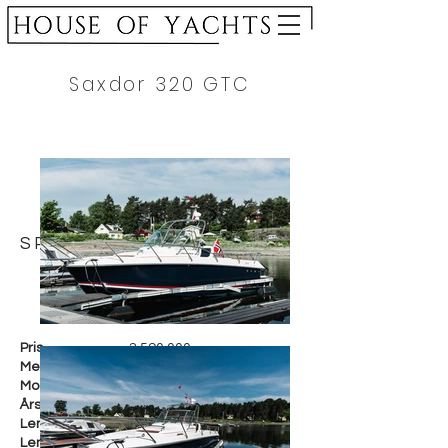
Saxdor 320 GTC
SPESIFIKASJON
Pris
2.590.000
,-
Merke
Saxdor
Modell
320 GTC
Årsmodell
2023
Lengde i cm
1028 cm
Lengde i fot
34 fot