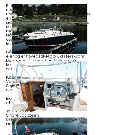
Et særtrekk ved 320 GTC er de elektrisk
nedfellbare skrogsidene akter, som
utvider dekksarealet betraktelig og skaper
en luftig terrassefølelse på sjøen. Når
sidene er nede, får du en åpen, sosial flate
som innbyr til både bading, soling og
måltider om bord.
Når du er klar for avgang, felles de enkelt
opp igjen med et knappetrykk. En genial
løsning – både estetisk og praktisk.
Båten er skipsregistrert, har hatt kun én
eier og er hovedsakelig brukt i ferskvann.
Den fremstår i svært god teknisk og
kosmetisk stand, og leveres med full
servicehistorikk.
Kapasiteter:
Vann: 100 liter
Septik: 60 liter
Gråvann: 40 liter
Båten ligger i vinteropplag. Visning kun
etter avtale.
Ta kontakt med
Sindre Jacobsen
938 40 189
sindre@h-y.no