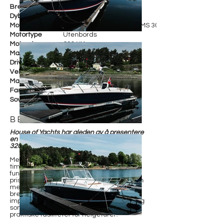
Bredde
310 cm
Dybde
Motorfabrikant
2 x Mercury Verado V8 AMS 300
Motortype
Utenbords
Motorstr.
600 HK
Maks fart
45 knop
Drivstoff
Bensin
Vekt
Materiale
Glassfiber
Farge
Hvit
Soveplasser
BESKRIVELSE
House of Yachts har gleden av å presentere
en meget velholdt og riktig utstyrt Saxdor
320 GTC, levert ny i Norge i 2023.
Med to Mercury 300 V8 AMS og kun ca. 80
timer, kombinerer denne båten ytelse,
funksjon og overnatting i en frisk og
prisbelønt design. Den innovative layouten
med walkaround-dekk, sidedør og full
bredde skyvedør til salong gir
imponerende bevegelsesfrihet – samtidig
som interiøret byr på soveløsning og
praktiske fasiliteter for helgeturer.