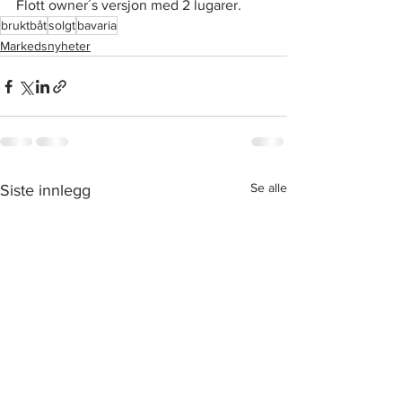
Flott owner´s versjon med 2 lugarer.
bruktbåt
solgt
bavaria
Markedsnyheter
Se alle
Siste innlegg