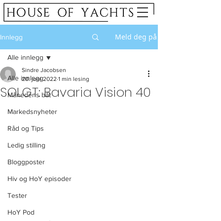
Meld deg på
Innlegg
Alle innlegg
Sindre Jacobsen
Alle innlegg
20. juni 2022
1 min lesing
SOLGT: Bavaria Vision 40
Månedens båt
Markedsnyheter
Råd og Tips
Ledig stilling
Bloggposter
Hiv og HoY episoder
Tester
HoY Pod