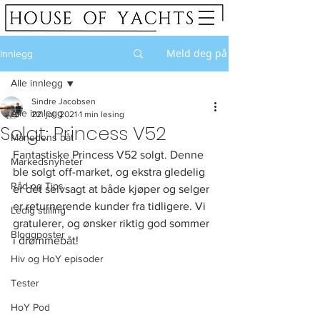
Meld deg på
Innlegg
Alle innlegg
Sindre Jacobsen
Alle innlegg
22. juli 2021
1 min lesing
Solgt: Princess V52
Månedens båt
Fantastiske Princess V52 solgt. Denne 
Markedsnyheter
ble solgt off-market, og ekstra gledelig 
Råd og Tips
er det selvsagt at både kjøper og selger 
er returnerende kunder fra tidligere. Vi 
Ledig stilling
gratulerer, og ønsker riktig god sommer 
Bloggposter
i drømmebåt!
Hiv og HoY episoder
Tester
HoY Pod