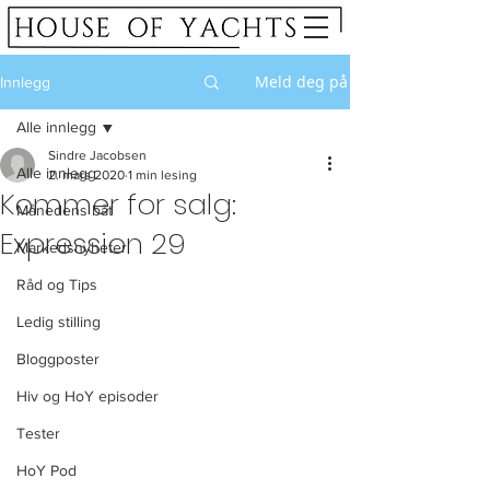
Meld deg på
Innlegg
Alle innlegg
Sindre Jacobsen
Alle innlegg
2. mars 2020
1 min lesing
Kommer for salg:
Månedens båt
Expression 29
Markedsnyheter
Råd og Tips
Ledig stilling
Bloggposter
Hiv og HoY episoder
Tester
HoY Pod