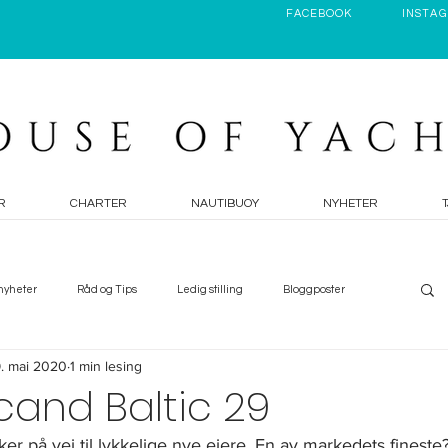
FACEBOOK
INSTA
R
CHARTER
NAUTIBUOY
NYHETER
nyheter
Råd og Tips
Ledig stilling
Bloggposter
. mai 2020
1 min lesing
Y Pod
cand Baltic 29
ker på vei til lykkelige nye eiere. En av markedets fineste