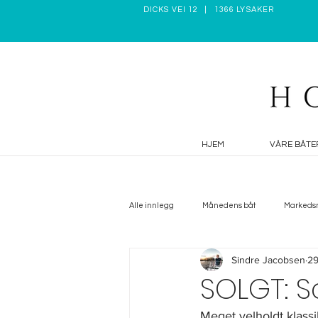
DICKS VEI 12 | 1366 LYSAKER
HJEM
VÅRE BÅTE
Alle innlegg
Månedens båt
Markeds
Sindre Jacobsen
29
Hiv og HoY episoder
Tester
Ho
SOLGT: S
Meget velholdt klassi