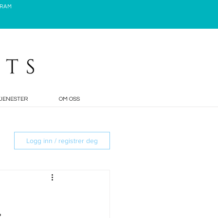
GRAM
TJENESTER
OM OSS
Logg inn / registrer deg
?