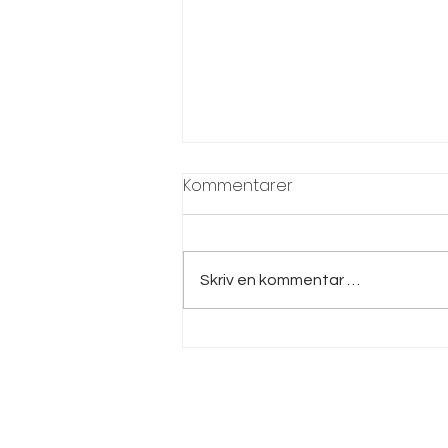
Kommentarer
Skriv en kommentar …
Wallytender 45 available
for daycharters with
captain in Oslo